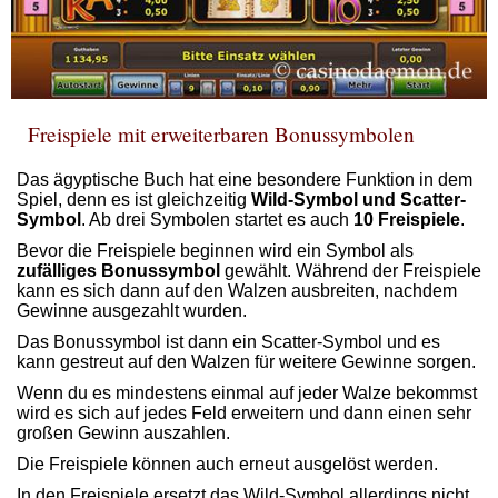
Freispiele mit erweiterbaren Bonussymbolen
Das ägyptische Buch hat eine besondere Funktion in dem
Spiel, denn es ist gleichzeitig
Wild-Symbol und Scatter-
Symbol
. Ab drei Symbolen startet es auch
10 Freispiele
.
Bevor die Freispiele beginnen wird ein Symbol als
zufälliges Bonussymbol
gewählt. Während der Freispiele
kann es sich dann auf den Walzen ausbreiten, nachdem
Gewinne ausgezahlt wurden.
Das Bonussymbol ist dann ein Scatter-Symbol und es
kann gestreut auf den Walzen für weitere Gewinne sorgen.
Wenn du es mindestens einmal auf jeder Walze bekommst
wird es sich auf jedes Feld erweitern und dann einen sehr
großen Gewinn auszahlen.
Die Freispiele können auch erneut ausgelöst werden.
In den Freispiele ersetzt das Wild-Symbol allerdings nicht