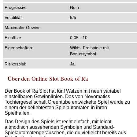
Progressiv:
Nein
Volatilität:
5/5
Maximaler Gewinn:
Einsätze:
0,05 - 10
Eigenschaften:
Wilds, Freispiele mit
Bonussymbol
Risikospiel:
Ja
Über den Online Slot Book of Ra
Der Book of Ra Slot hat fünf Walzen mit neun variabel
einstellbaren Gewinnlinien. Das von Novomatics
Tochtergesellschaft Greentube entwickelte Spiel wurde zu
einem der beliebtesten Spielautomaten in ihren
Spielhallen.
Das Design des Spiels ist recht einfach, mit leicht
altmodisch aussehenden Symbolen und Standard-
Spielautomatengeräuschen, die du vielleicht bereits aus