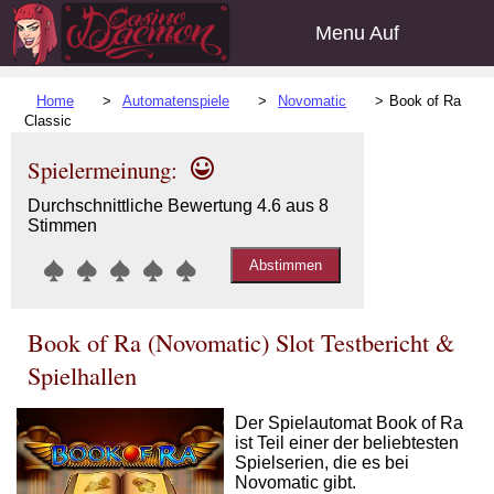
Home
Automatenspiele
Novomatic
Book of Ra
Classic
Spielermeinung:
Durchschnittliche Bewertung 4.6 aus 8
Stimmen
Book of Ra (Novomatic) Slot Testbericht &
Spielhallen
Der Spielautomat Book of Ra
ist Teil einer der beliebtesten
Spielserien, die es bei
Novomatic gibt.