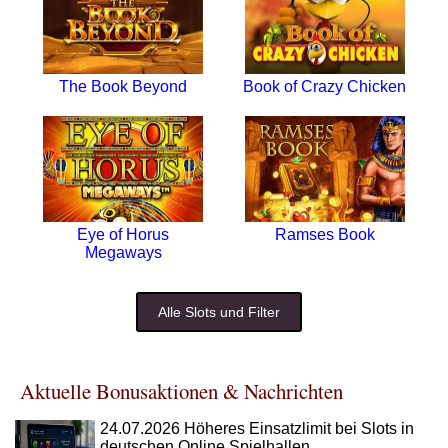
The Book Beyond
Book of Crazy Chicken
Eye of Horus
Ramses Book
Megaways
Alle Slots und Filter
Aktuelle Bonusaktionen & Nachrichten
24.07.2026 Höheres Einsatzlimit bei Slots in
deutschen Online Spielhallen