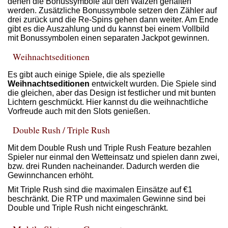
denen die Bonussymbole auf den Walzen gehalten
werden. Zusätzliche Bonussymbole setzen den Zähler auf
drei zurück und die Re-Spins gehen dann weiter. Am Ende
gibt es die Auszahlung und du kannst bei einem Vollbild
mit Bonussymbolen einen separaten Jackpot gewinnen.
Weihnachtseditionen
Es gibt auch einige Spiele, die als spezielle
Weihnachtseditionen
entwickelt wurden. Die Spiele sind
die gleichen, aber das Design ist festlicher und mit bunten
Lichtern geschmückt. Hier kannst du die weihnachtliche
Vorfreude auch mit den Slots genießen.
Double Rush / Triple Rush
Mit dem Double Rush und Triple Rush Feature bezahlen
Spieler nur einmal den Wetteinsatz und spielen dann zwei,
bzw. drei Runden nacheinander. Dadurch werden die
Gewinnchancen erhöht.
Mit Triple Rush sind die maximalen Einsätze auf €1
beschränkt. Die RTP und maximalen Gewinne sind bei
Double und Triple Rush nicht eingeschränkt.