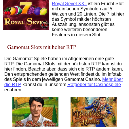
Royal Sevel XXL
ist ein Frucht-Slot
mit einfachen Symbolen auf 5
Walzen und 20 Linien. Die 7 ist hier
das Symbol mit der höchsten
Auszahlung, ansonsten gibt es
keine weiteren besonderen
Features in diesem Slot.
Gamomat Slots mit hoher RTP
Die Gamomat Spiele haben im Allgemeinen eine gute
RTP. Die Gamomat Slots mit der höchsten RTP kannst du
hier finden. Beachte aber, dass sich die RTP ändern kann.
Den entsprechenden geltenden Wert findest du im Infotab
des Spiels in dem jeweiligen Gamomat Casino.
Mehr über
die RTP
kannst du in unserem
Ratgeber für Casinospiele
erfahren.