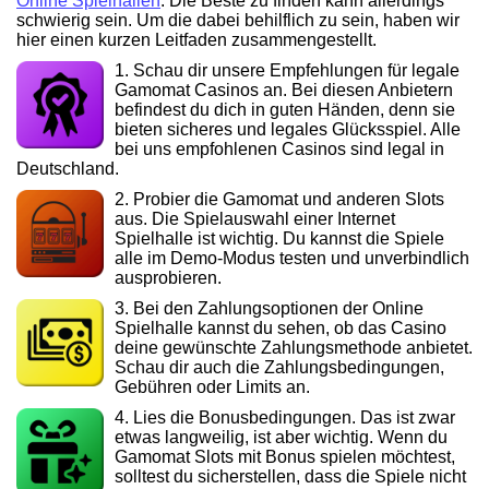
Online Spielhallen
. Die Beste zu finden kann allerdings
schwierig sein. Um die dabei behilflich zu sein, haben wir
hier einen kurzen Leitfaden zusammengestellt.
1. Schau dir unsere Empfehlungen für legale
Gamomat Casinos an. Bei diesen Anbietern
befindest du dich in guten Händen, denn sie
bieten sicheres und legales Glücksspiel. Alle
bei uns empfohlenen Casinos sind legal in
Deutschland.
2. Probier die Gamomat und anderen Slots
aus. Die Spielauswahl einer Internet
Spielhalle ist wichtig. Du kannst die Spiele
alle im Demo-Modus testen und unverbindlich
ausprobieren.
3. Bei den Zahlungsoptionen der Online
Spielhalle kannst du sehen, ob das Casino
deine gewünschte Zahlungsmethode anbietet.
Schau dir auch die Zahlungsbedingungen,
Gebühren oder Limits an.
4. Lies die Bonusbedingungen. Das ist zwar
etwas langweilig, ist aber wichtig. Wenn du
Gamomat Slots mit Bonus spielen möchtest,
solltest du sicherstellen, dass die Spiele nicht