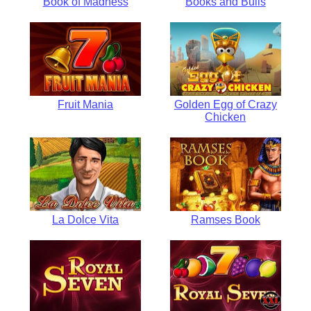
Book of Madness
Books and Bulls
Fruit Mania
Golden Egg of Crazy
Chicken
La Dolce Vita
Ramses Book