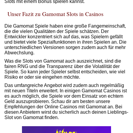
Slots mit einem Bonus spielen kannst.
Unser Fazit zu Gamomat Slots in Casinos
Die Gamomat Spiele haben eine große Fangemeinschaft,
die die vielen Qualitäten der Spiele schätzen. Der
Entwickler konzentriert sich auf das, was Spielern gefällt
und bietet viele Spezialfunktionen in ihren Spielen an. Die
unterschiedlichen Versionen sorgen zudem auch für mehr
Abwechslung.
Was die Slots von Gamomat auch auszeichnet, sind die
fairen RNG und die Transparenz über die Volatilität der
Spiele. So kann jeder Spieler selbst entscheiden, wie viel
Risiko er oder sie eingehen möchte.
Das umfangreiche Angebot wird zudem auch regelmäßig
mit neuen Titeln erweitert. In einigen Gamomat Casinos ist
es auch möglich, die Spiele vor dem Einsatz von echtem
Geld auszuprobieren. Schau dir am besten unsere
Empfehlungen der Online Casinos mit Gamomat an. Bei
diesen Anbietern wirst du sicherlich auch deinen Lieblings-
Slot von Gamomat finden.