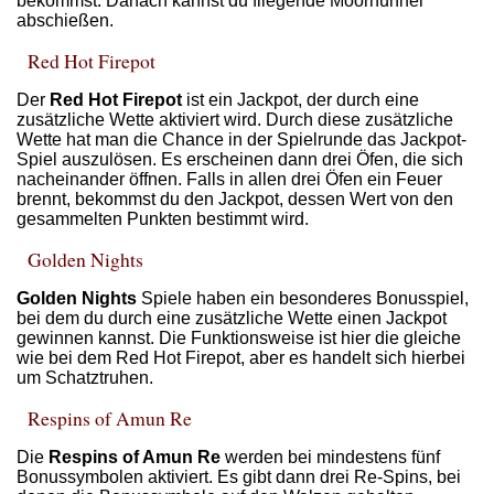
bekommst. Danach kannst du fliegende Moorhühner
abschießen.
Red Hot Firepot
Der
Red Hot Firepot
ist ein Jackpot, der durch eine
zusätzliche Wette aktiviert wird. Durch diese zusätzliche
Wette hat man die Chance in der Spielrunde das Jackpot-
Spiel auszulösen. Es erscheinen dann drei Öfen, die sich
nacheinander öffnen. Falls in allen drei Öfen ein Feuer
brennt, bekommst du den Jackpot, dessen Wert von den
gesammelten Punkten bestimmt wird.
Golden Nights
Golden Nights
Spiele haben ein besonderes Bonusspiel,
bei dem du durch eine zusätzliche Wette einen Jackpot
gewinnen kannst. Die Funktionsweise ist hier die gleiche
wie bei dem Red Hot Firepot, aber es handelt sich hierbei
um Schatztruhen.
Respins of Amun Re
Die
Respins of Amun Re
werden bei mindestens fünf
Bonussymbolen aktiviert. Es gibt dann drei Re-Spins, bei