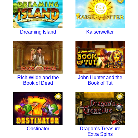
Dreaming Island
Kaiserwetter
Rich Wilde and the
John Hunter and the
Book of Dead
Book of Tut
Obstinator
Dragon’s Treasure
Extra Spins