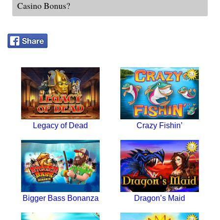
Casino Bonus?
Volatilität findest du meist in der Beschreibung des
Spiels, der Auszahlungstabelle und in unseren Slot-
Bewertungen. Demoversionen können eine gute
Ja, da Slots mit niedriger Volatilität häufigere
Gelegenheit bieten, einen Slot auszuprobieren, um die
Auszahlungen bieten, erleichtern sie es, die
Auszahlungshäufigkeit des Spiels etwas einzuschätzen.
Umsatzbedingungen eines Casino Bonus zu erfüllen.
Sie sind eine großartige Wahl, um mit Bonusgeld zu
spielen.
Legacy of Dead
Crazy Fishin’
Bigger Bass Bonanza
Dragon’s Maid