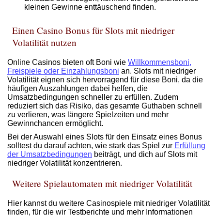
kleinen Gewinne enttäuschend finden.
Einen Casino Bonus für Slots mit niedriger
Volatilität nutzen
Online Casinos bieten oft Boni wie
Willkommensboni,
Freispiele oder Einzahlungsboni
an. Slots mit niedriger
Volatilität eignen sich hervorragend für diese Boni, da die
häufigen Auszahlungen dabei helfen, die
Umsatzbedingungen schneller zu erfüllen. Zudem
reduziert sich das Risiko, das gesamte Guthaben schnell
zu verlieren, was längere Spielzeiten und mehr
Gewinnchancen ermöglicht.
Bei der Auswahl eines Slots für den Einsatz eines Bonus
solltest du darauf achten, wie stark das Spiel zur
Erfüllung
der Umsatzbedingungen
beiträgt, und dich auf Slots mit
niedriger Volatilität konzentrieren.
Weitere Spielautomaten mit niedriger Volatilität
Hier kannst du weitere Casinospiele mit niedriger Volatilität
finden, für die wir Testberichte und mehr Informationen