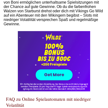
von Boni ermöglichen unterhaltsame Spielsitzungen mit
der Chance auf gute Gewinne. Ob du die farbenfrohen
Walzen von Starburst drehst oder dich mit Vikings Go Wild
auf ein Abenteuer mit den Wikingern begibst – Slots mit
niedriger Volatilität versprechen Spaß und regelmäßige
Gewinne.
FAQ zu Online Spielautomaten mit niedriger
Volatilität