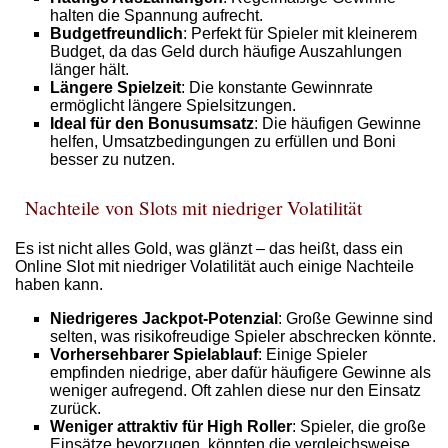
halten die Spannung aufrecht.
Budgetfreundlich
: Perfekt für Spieler mit kleinerem
Budget, da das Geld durch häufige Auszahlungen
länger hält.
Längere Spielzeit
: Die konstante Gewinnrate
ermöglicht längere Spielsitzungen.
Ideal für den Bonusumsatz
: Die häufigen Gewinne
helfen, Umsatzbedingungen zu erfüllen und Boni
besser zu nutzen.
Nachteile von Slots mit niedriger Volatilität
Es ist nicht alles Gold, was glänzt – das heißt, dass ein
Online Slot mit niedriger Volatilität auch einige Nachteile
haben kann.
Niedrigeres Jackpot-Potenzial
: Große Gewinne sind
selten, was risikofreudige Spieler abschrecken könnte.
Vorhersehbarer Spielablauf
: Einige Spieler
empfinden niedrige, aber dafür häufigere Gewinne als
weniger aufregend. Oft zahlen diese nur den Einsatz
zurück.
Weniger attraktiv für High Roller
: Spieler, die große
Einsätze bevorzugen, könnten die vergleichsweise