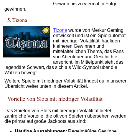
Gewinn bis zu viermal in Folge
gewinnen.
5. Tizona
Tizona
wurde von Merkur Gaming
entwickelt und ist ein Spielautomat
mit niedriger Volatilität, häufigen
kleineren Gewinnen und
mittelalterlichen Thema, das Fans
von Abenteuer und Geschichte
anspricht. Im Mittelpunkt steht das
legendäre Schwert, das sich als Wild-Symbol über die
Walzen bewegt.
Weitere Spiele mit niedriger Volatilität findest du in unserer
Übersicht weiter unten in diesem Artikel.
Vorteile von Slots mit niedriger Volatilität
Das Spielen von Slots mit niedriger Volatilität bietet
zahlreiche Vorteile, die oft von Spielern übersehen werden,
die primär auf große Jackpots aus sind:
Häufige Auszahlungen
: Regelmäßige Gewinne