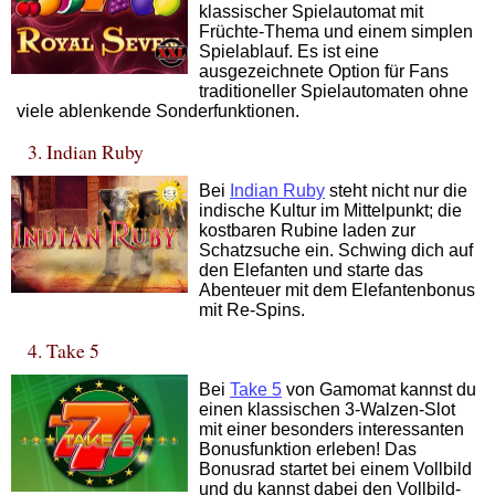
klassischer Spielautomat mit
Früchte-Thema und einem simplen
Spielablauf. Es ist eine
ausgezeichnete Option für Fans
traditioneller Spielautomaten ohne
viele ablenkende Sonderfunktionen.
3. Indian Ruby
Bei
Indian Ruby
steht nicht nur die
indische Kultur im Mittelpunkt; die
kostbaren Rubine laden zur
Schatzsuche ein. Schwing dich auf
den Elefanten und starte das
Abenteuer mit dem Elefantenbonus
mit Re-Spins.
4. Take 5
Bei
Take 5
von Gamomat kannst du
einen klassischen 3-Walzen-Slot
mit einer besonders interessanten
Bonusfunktion erleben! Das
Bonusrad startet bei einem Vollbild
und du kannst dabei den Vollbild-