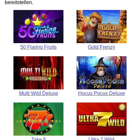
bereitstellen.
50 Flaring Fruits
Gold Frenzy
Multi Wild Deluxe
Hocus Pocus Deluxe
Take 5
Ultra 7 Wild