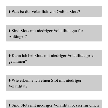
♦ Was ist die Volatilität von Online Slots?
Die Volatilität von Slots ist ein Aspekt eines Online
Automatenspiels, der das Verhältnis zwischen der
♦ Sind Slots mit niedriger Volatilität gut für
Häufigkeit der Auszahlung und der Höhe angibt. Slots
Anfänger?
mit niedriger Volatilität bieten häufigere, aber oft kleinere
Auszahlungen, während Slots mit höherer Volatilität die
Chance auf größere, aber weniger häufige Gewinne
Ja, Slots mit niedriger Volatilität sind aufgrund ihrer
bieten.
häufigeren Auszahlungen perfekt für Anfänger und
♦ Kann ich bei Slots mit niedriger Volatilität groß
Spieler, die ein niedrigeres Risiko bevorzugen.
gewinnen?
Auch wenn die Auszahlungen im Vergleich zu
Casinospielen mit hoher Volatilität insgesamt niedriger
♦ Wie erkenne ich einen Slot mit niedriger
sind, ist es dennoch möglich, bedeutende Gewinne zu
Volatilität?
erzielen, insbesondere in einer Bonusrunde, bei
Freispielen oder wenn Multiplikatoren Teil einer
Gewinnkombination sind.
Es ist oft nicht einfach, die Volatilität eines Spiels
herauszufinden, da viele Entwickler sie nicht offenlegen
♦ Sind Slots mit niedriger Volatilität besser für einen
oder in ihren Hilfedateien verstecken. Informationen zur