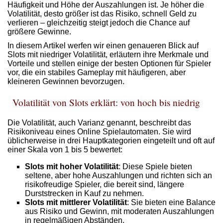
Häufigkeit und Höhe der Auszahlungen ist. Je höher die
Volatilität, desto größer ist das Risiko, schnell Geld zu
verlieren – gleichzeitig steigt jedoch die Chance auf
größere Gewinne.
In diesem Artikel werfen wir einen genaueren Blick auf
Slots mit niedriger Volatilität, erläutern ihre Merkmale und
Vorteile und stellen einige der besten Optionen für Spieler
vor, die ein stabiles Gameplay mit häufigeren, aber
kleineren Gewinnen bevorzugen.
Volatilität von Slots erklärt: von hoch bis niedrig
Die Volatilität, auch Varianz genannt, beschreibt das
Risikoniveau eines Online Spielautomaten. Sie wird
üblicherweise in drei Hauptkategorien eingeteilt und oft auf
einer Skala von 1 bis 5 bewertet:
Slots mit hoher Volatilität
: Diese Spiele bieten
seltene, aber hohe Auszahlungen und richten sich an
risikofreudige Spieler, die bereit sind, längere
Durststrecken in Kauf zu nehmen.
Slots mit mittlerer Volatilität
: Sie bieten eine Balance
aus Risiko und Gewinn, mit moderaten Auszahlungen
in regelmäßigen Abständen.