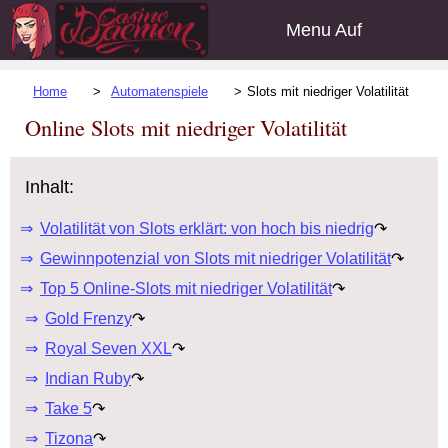
Home
Automatenspiele
Slots mit niedriger Volatilität
Online Slots mit niedriger Volatilität
Inhalt:
Volatilität von Slots erklärt: von hoch bis niedrig
↷
Gewinnpotenzial von Slots mit niedriger Volatilität
↷
Top 5 Online-Slots mit niedriger Volatilität
↷
Gold Frenzy
↷
Royal Seven XXL
↷
Indian Ruby
↷
Take 5
↷
Tizona
↷