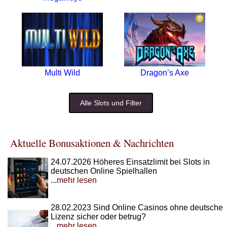
Multi Wild
Dragon’s Axe
Alle Slots und Filter
Aktuelle Bonusaktionen & Nachrichten
24.07.2026 Höheres Einsatzlimit bei Slots in
deutschen Online Spielhallen
...
mehr lesen
28.02.2023 Sind Online Casinos ohne deutsche
Lizenz sicher oder betrug?
...
mehr lesen