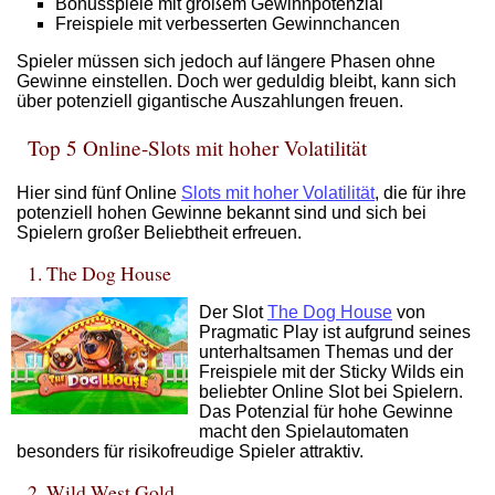
Bonusspiele mit großem Gewinnpotenzial
Freispiele mit verbesserten Gewinnchancen
Spieler müssen sich jedoch auf längere Phasen ohne
Gewinne einstellen. Doch wer geduldig bleibt, kann sich
über potenziell gigantische Auszahlungen freuen.
Top 5 Online-Slots mit hoher Volatilität
Hier sind fünf Online
Slots mit hoher Volatilität
, die für ihre
potenziell hohen Gewinne bekannt sind und sich bei
Spielern großer Beliebtheit erfreuen.
1. The Dog House
Der Slot
The Dog House
von
Pragmatic Play ist aufgrund seines
unterhaltsamen Themas und der
Freispiele mit der Sticky Wilds ein
beliebter Online Slot bei Spielern.
Das Potenzial für hohe Gewinne
macht den Spielautomaten
besonders für risikofreudige Spieler attraktiv.
2. Wild West Gold