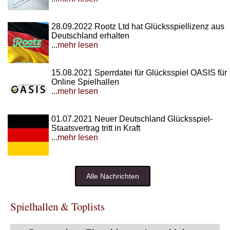
28.09.2022 Rootz Ltd hat Glücksspiellizenz aus
Deutschland erhalten
...
mehr lesen
15.08.2021 Sperrdatei für Glücksspiel OASIS für
Online Spielhallen
...
mehr lesen
01.07.2021 Neuer Deutschland Glücksspiel-
Staatsvertrag tritt in Kraft
...
mehr lesen
Alle Nachrichten
Spielhallen & Toplists