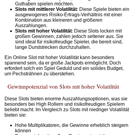
Guthaben spielen möchten.
Slots mit mittlerer Volatilität
: Diese Spiele bieten ein
ausgewogenes Risiko-Ertrags-Verhältnis mit einer
Kombination aus kleineren und größeren
Auszahlungen.
Slots mit hoher Volatilität
: Diese Slots locken mit
großen Gewinnen, zahlen jedoch seltener aus. Sie
sind ideal für risikofreudige Spieler, die bereit sind,
lange Durststrecken durchzuhalten.
Ein Online Slot mit hoher Volatilität kann besonders
spannend sein, da er große Jackpots ermöglicht. Doch
erfordert solch ein Spiel Geduld und ein solides Budget,
um Pechsträhnen zu überstehen.
Gewinnpotenzial von Slots mit hoher Volatilität
Diese Slots bieten enorme Auszahlungsoptionen, was sie
besonders bei High Rollern und risikofreudigen Spielern
beliebt macht. Im Vergleich zu Slots mit niedriger Volatilität
bieten sie:
Hohe Multiplikatoren, die Gewinne erheblich steigern
können