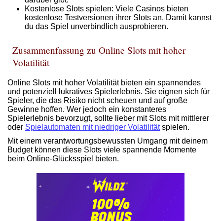
Kostenlose Slots spielen: Viele Casinos bieten
kostenlose Testversionen ihrer Slots an. Damit kannst
du das Spiel unverbindlich ausprobieren.
Zusammenfassung zu Online Slots mit hoher
Volatilität
Online Slots mit hoher Volatilität bieten ein spannendes
und potenziell lukratives Spielerlebnis. Sie eignen sich für
Spieler, die das Risiko nicht scheuen und auf große
Gewinne hoffen. Wer jedoch ein konstanteres
Spielerlebnis bevorzugt, sollte lieber mit Slots mit mittlerer
oder
Spielautomaten mit niedriger Volatilität
spielen.
Mit einem verantwortungsbewussten Umgang mit deinem
Budget können diese Slots viele spannende Momente
beim Online-Glücksspiel bieten.