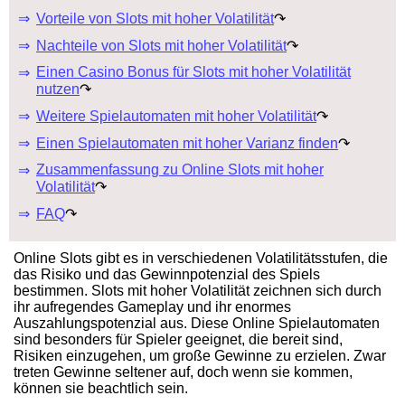
Vorteile von Slots mit hoher Volatilität
↷
Nachteile von Slots mit hoher Volatilität
↷
Einen Casino Bonus für Slots mit hoher Volatilität
nutzen
↷
Weitere Spielautomaten mit hoher Volatilität
↷
Einen Spielautomaten mit hoher Varianz finden
↷
Zusammenfassung zu Online Slots mit hoher
Volatilität
↷
FAQ
↷
Online Slots gibt es in verschiedenen Volatilitätsstufen, die
das Risiko und das Gewinnpotenzial des Spiels
bestimmen. Slots mit hoher Volatilität zeichnen sich durch
ihr aufregendes Gameplay und ihr enormes
Auszahlungspotenzial aus. Diese Online Spielautomaten
sind besonders für Spieler geeignet, die bereit sind,
Risiken einzugehen, um große Gewinne zu erzielen. Zwar
treten Gewinne seltener auf, doch wenn sie kommen,
können sie beachtlich sein.