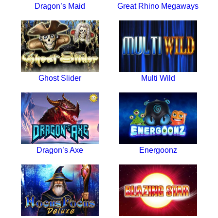
Dragon’s Maid
Great Rhino Megaways
Ghost Slider
Multi Wild
Dragon’s Axe
Energoonz