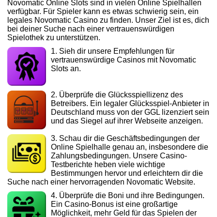
Novomatic Online Slots sind in vielen Online Spielhallen
verfügbar. Für Spieler kann es etwas schwierig sein, ein
legales Novomatic Casino zu finden. Unser Ziel ist es, dich
bei deiner Suche nach einer vertrauenswürdigen
Spielothek zu unterstützen.
1. Sieh dir unsere Empfehlungen für
vertrauenswürdige Casinos mit Novomatic
Slots an.
2. Überprüfe die Glücksspiellizenz des
Betreibers. Ein legaler Glücksspiel-Anbieter in
Deutschland muss von der GGL lizenziert sein
und das Siegel auf ihrer Webseite anzeigen.
3. Schau dir die Geschäftsbedingungen der
Online Spielhalle genau an, insbesondere die
Zahlungsbedingungen. Unsere Casino-
Testberichte heben viele wichtige
Bestimmungen hervor und erleichtern dir die
Suche nach einer hervorragenden Novomatic Website.
4. Überprüfe die Boni und ihre Bedingungen.
Ein Casino-Bonus ist eine großartige
Möglichkeit, mehr Geld für das Spielen der