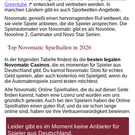
Greentube
↱ entwickelt und vertrieben werden. In
manchen Ländern gibt es auch Sportwetten-Angebote.
Novomatic genießt einen hervorragenden Ruf weltweit, da
sie viele Spiele anbieten, die die Spieler ansprechen. Die
Spielautomaten von Novomatic gibt es als Novoline,
Novoline 2, Gaminator und Novo Star Serien.
Top Novomatic Spielhallen in 2026
In der folgenden Tabelle findest du die
besten legalen
Novomatic Casinos
, die es momentan für Spieler aus
Deutschland gibt. Du kannst Novomatic Slots für echtes
Geld spielen, aber auch kostenlos mit Spielgeld, wenn du
die Automatenspiele zuerst testen möchtest.
Alle Novomatic Online Spielhallen, die du auf dieser Seite
finden kannst, haben eine Lizenz und wurden von uns
gründlich getestet. Auch bei den Spielern haben die Online
Spielhallen einen guten Ruf, und da sie schon lange
online sind, haben sie ihre Vertrauenswürdigkeit bewiesen.
Leider gibt es im Moment keine Anbieter für
Spieler aus Deutschland.