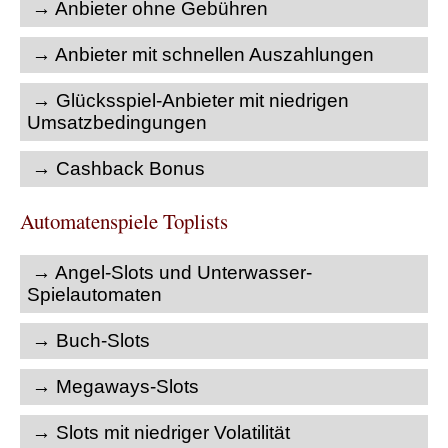
→ Anbieter ohne Gebühren
→ Anbieter mit schnellen Auszahlungen
→ Glücksspiel-Anbieter mit niedrigen
Umsatzbedingungen
→ Cashback Bonus
Automatenspiele Toplists
→ Angel-Slots und Unterwasser-
Spielautomaten
→ Buch-Slots
→ Megaways-Slots
→ Slots mit niedriger Volatilität