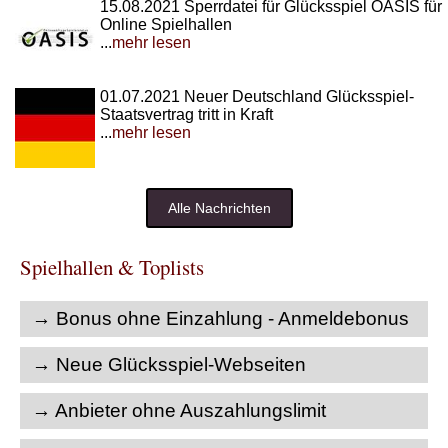
15.08.2021 Sperrdatei für Glücksspiel OASIS für
Online Spielhallen
...
mehr lesen
01.07.2021 Neuer Deutschland Glücksspiel-
Staatsvertrag tritt in Kraft
...
mehr lesen
Alle Nachrichten
Spielhallen & Toplists
→ Bonus ohne Einzahlung - Anmeldebonus
→ Neue Glücksspiel-Webseiten
→ Anbieter ohne Auszahlungslimit