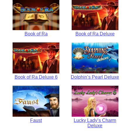
Book of Ra
Book of Ra Deluxe
Book of Ra Deluxe 6
Dolphin’s Pearl Deluxe
Faust
Lucky Lady’s Charm
Deluxe