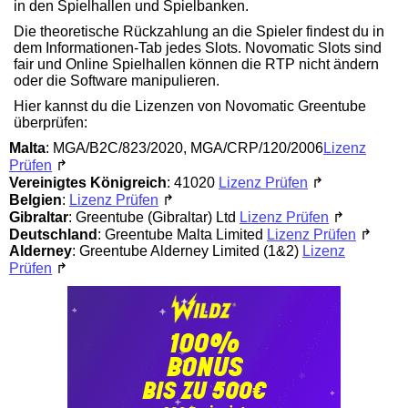
in den Spielhallen und Spielbanken.
Die theoretische Rückzahlung an die Spieler findest du in
dem Informationen-Tab jedes Slots. Novomatic Slots sind
fair und Online Spielhallen können die RTP nicht ändern
oder die Software manipulieren.
Hier kannst du die Lizenzen von Novomatic Greentube
überprüfen:
Malta
: MGA/B2C/823/2020, MGA/CRP/120/2006
Lizenz
Prüfen
↱
Vereinigtes Königreich
: 41020
Lizenz Prüfen
↱
Belgien
:
Lizenz Prüfen
↱
Gibraltar
: Greentube (Gibraltar) Ltd
Lizenz Prüfen
↱
Deutschland
: Greentube Malta Limited
Lizenz Prüfen
↱
Alderney
: Greentube Alderney Limited (1&2)
Lizenz
Prüfen
↱