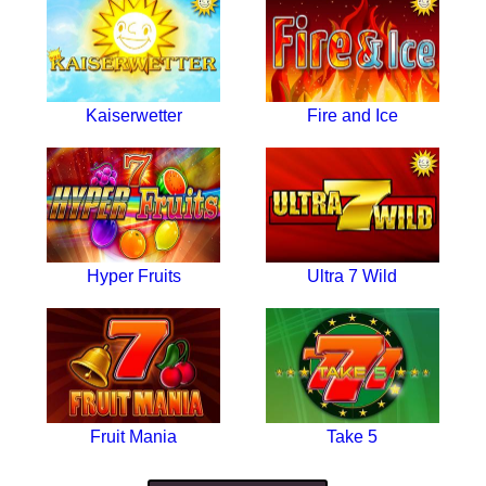
Kaiserwetter
Fire and Ice
Hyper Fruits
Ultra 7 Wild
Fruit Mania
Take 5