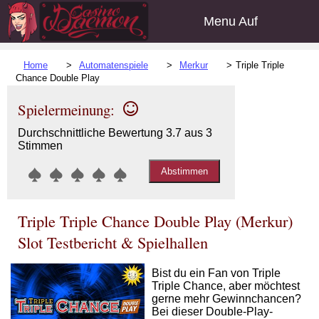
Home
Automatenspiele
Merkur
Triple Triple
Chance Double Play
Spielermeinung:
Durchschnittliche Bewertung 3.7 aus 3
Stimmen
Triple Triple Chance Double Play (Merkur)
Slot Testbericht & Spielhallen
Bist du ein Fan von Triple
Triple Chance, aber möchtest
gerne mehr Gewinnchancen?
Bei dieser Double-Play-