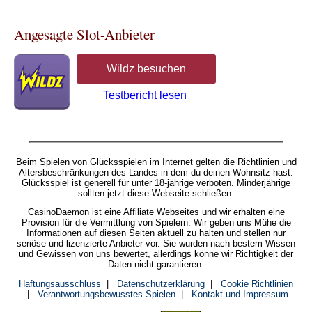
Angesagte Slot-Anbieter
Wildz besuchen
Testbericht lesen
Beim Spielen von Glücksspielen im Internet gelten die Richtlinien und
Altersbeschränkungen des Landes in dem du deinen Wohnsitz hast.
Glücksspiel ist generell für unter 18-jährige verboten. Minderjährige
sollten jetzt diese Webseite schließen.
CasinoDaemon ist eine Affiliate Webseites und wir erhalten eine
Provision für die Vermittlung von Spielern. Wir geben uns Mühe die
Informationen auf diesen Seiten aktuell zu halten und stellen nur
seriöse und lizenzierte Anbieter vor. Sie wurden nach bestem Wissen
und Gewissen von uns bewertet, allerdings könne wir Richtigkeit der
Daten nicht garantieren.
Haftungsausschluss
|
Datenschutzerklärung
|
Cookie Richtlinien
|
Verantwortungsbewusstes Spielen
|
Kontakt und Impressum