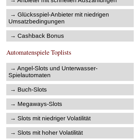
→ Anbieter mit schnellen Auszahlungen
→ Glücksspiel-Anbieter mit niedrigen
Umsatzbedingungen
→ Cashback Bonus
Automatenspiele Toplists
→ Angel-Slots und Unterwasser-
Spielautomaten
→ Buch-Slots
→ Megaways-Slots
→ Slots mit niedriger Volatilität
→ Slots mit hoher Volatilität