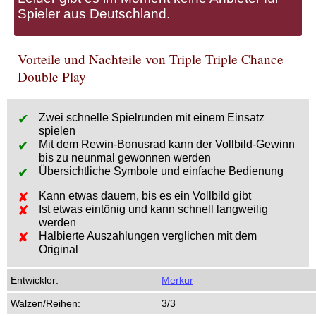
Spieler aus Deutschland.
Vorteile und Nachteile von Triple Triple Chance
Double Play
Zwei schnelle Spielrunden mit einem Einsatz
spielen
Mit dem Rewin-Bonusrad kann der Vollbild-Gewinn
bis zu neunmal gewonnen werden
Übersichtliche Symbole und einfache Bedienung
Kann etwas dauern, bis es ein Vollbild gibt
Ist etwas eintönig und kann schnell langweilig
werden
Halbierte Auszahlungen verglichen mit dem
Original
Entwickler:
Merkur
Walzen/Reihen:
3/3