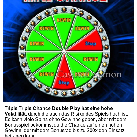
Triple Triple Chance Double Play hat eine hohe
Volatilität
, durch die auch das Risiko des Spiels hoch ist.
Es kann viele Spins ohne Gewinne geben, aber mit dem
Bonusspiel bekommst du die Chance auf einen hohen
Gewinn, der mit dem Bonusrad bis zu 200x den Einsatz
betragen kann.