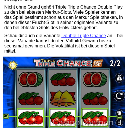
Nicht ohne Grund gehört Triple Triple Chance Double Play
zu den beliebtesten Merkur-Slots. Viele Spieler kennen
das Spiel bestimmt schon aus den Merkur Spielotheken, in
denen dieser Frucht-Slot in seiner originalen Variante zu
den beliebtesten Slots des Entwicklers gehört.
Schau dir auch die Variante
Double Triple Chance
an – bei
dieser Variante kannst du den Vollbild-Gewinn bis zu
sechsmal gewinnen. Die Volatilität ist bei diesem Spiel
mittel.