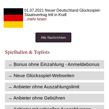
01.07.2021 Neuer Deutschland Glücksspiel-
Staatsvertrag tritt in Kraft
...
mehr lesen
Alle Nachrichten
Spielhallen & Toplists
→ Bonus ohne Einzahlung - Anmeldebonus
→ Neue Glücksspiel-Webseiten
→ Anbieter ohne Auszahlungslimit
→ Anbieter ohne Gebühren