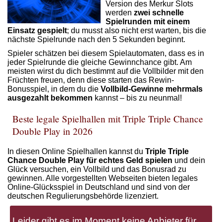
Version des Merkur Slots
werden
zwei schnelle
Spielrunden mit einem
Einsatz gespielt
; du musst also nicht erst warten, bis die
nächste Spielrunde nach den 5 Sekunden beginnt.
Spieler schätzen bei diesem Spielautomaten, dass es in
jeder Spielrunde die gleiche Gewinnchance gibt. Am
meisten wirst du dich bestimmt auf die Vollbilder mit den
Früchten freuen, denn diese starten das Rewin-
Bonusspiel, in dem du die
Vollbild-Gewinne mehrmals
ausgezahlt bekommen
kannst – bis zu neunmal!
Beste legale Spielhallen mit Triple Triple Chance
Double Play in 2026
In diesen Online Spielhallen kannst du
Triple Triple
Chance Double Play für echtes Geld spielen
und dein
Glück versuchen, ein Vollbild und das Bonusrad zu
gewinnen. Alle vorgestellten Webseiten bieten legales
Online-Glücksspiel in Deutschland und sind von der
deutschen Regulierungsbehörde lizenziert.
Leider gibt es im Moment keine Anbieter für