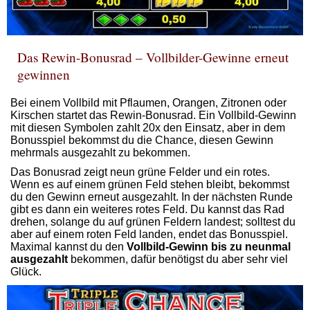
Das Rewin-Bonusrad – Vollbilder-Gewinne erneut
gewinnen
Bei einem Vollbild mit Pflaumen, Orangen, Zitronen oder
Kirschen startet das Rewin-Bonusrad. Ein Vollbild-Gewinn
mit diesen Symbolen zahlt 20x den Einsatz, aber in dem
Bonusspiel bekommst du die Chance, diesen Gewinn
mehrmals ausgezahlt zu bekommen.
Das Bonusrad zeigt neun grüne Felder und ein rotes.
Wenn es auf einem grünen Feld stehen bleibt, bekommst
du den Gewinn erneut ausgezahlt. In der nächsten Runde
gibt es dann ein weiteres rotes Feld. Du kannst das Rad
drehen, solange du auf grünen Feldern landest; solltest du
aber auf einem roten Feld landen, endet das Bonusspiel.
Maximal kannst du den
Vollbild-Gewinn bis zu neunmal
ausgezahlt
bekommen, dafür benötigst du aber sehr viel
Glück.