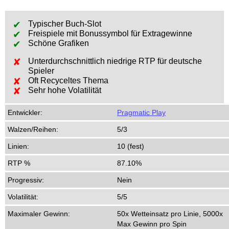
Typischer Buch-Slot
Freispiele mit Bonussymbol für Extragewinne
Schöne Grafiken
Unterdurchschnittlich niedrige RTP für deutsche
Spieler
Oft Recyceltes Thema
Sehr hohe Volatilität
Entwickler:
Pragmatic Play
Walzen/Reihen:
5/3
Linien:
10 (fest)
RTP %
87.10%
Progressiv:
Nein
Volatilität:
5/5
Maximaler Gewinn:
50x Wetteinsatz pro Linie, 5000x
Max Gewinn pro Spin