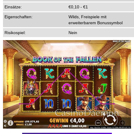
Einsätze:
€0,10 - €1
Eigenschaften:
Wilds, Freispiele mit
erweiterbarem Bonussymbol
Risikospiel:
Nein