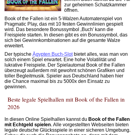
zur geheimen Schatzkammer
öffnen.
Book of the Fallen ist ein 5-Walzen Automatenspiel von
Pragmatic Play, das mit 10 festen Gewinnlinien gespielt
wird. Das besondere Bonussymbol ‚Buch’ kann die
Freispiele starten. In diesen gibt es ein Bonussymbol, das
sich bei Gewinnkombinationen auf die gesamte Walze
erweitert.
Der typische
Ägypten Buch-Slot
bietet alles, was man von
solch einem Spiel erwartet. Eine hohe Volatilität und
lukrative Freispiele. Der Spielautomat Book of the Fallen
überzeugt außerdem mit gewohnt schönen Grafiken und
toller Begleitmusik. Spieler aus Deutschland haben hier
die Chance maximal bis zu 5000x den Einsatz zu
gewinnen.
Beste legale Spielhallen mit Book of the Fallen in
2026
In diesen Online Spielhallen kannst du
Book of the Fallen
mit Echtgeld spielen
. Alle vorgestellten Webseiten bieten
legale deutsche Glücksspiele in einer sicheren Umgebung.