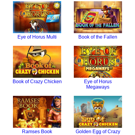
Eye of Horus Multi
Book of the Fallen
Book of Crazy Chicken
Eye of Horus
Megaways
Ramses Book
Golden Egg of Crazy