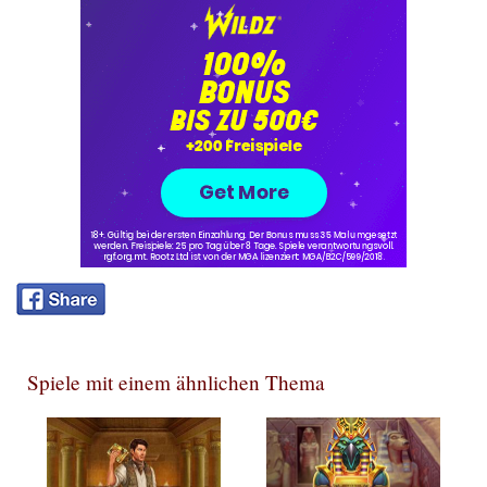
Spiele mit einem ähnlichen Thema