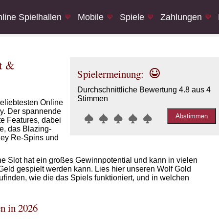
line Spielhallen
Mobile
Spiele
Zahlungen
ht &
Spielermeinung:
Durchschnittliche Bewertung 4.8 aus 4
Stimmen
beliebtesten Online
ay. Der spannende
nte Features, dabei
e, das Blazing-
ney Re-Spins und
e Slot hat ein großes Gewinnpotential und kann in vielen
Geld gespielt werden kann. Lies hier unseren Wolf Gold
finden, wie die das Spiels funktioniert, und in welchen
en in 2026