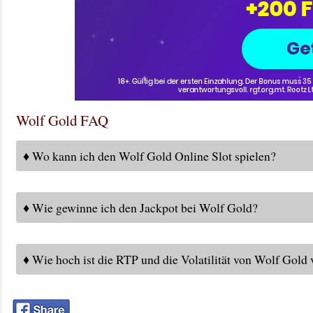
Wolf Gold FAQ
♦ Wo kann ich den Wolf Gold Online Slot spielen?
Wir haben einige vertrauenswürdige Online Spielhallen au
♦ Wie gewinne ich den Jackpot bei Wolf Gold?
Du findest diese Empfehlungen in unserem Wolf Gold Testbe
erfahren.
Das Jackpot-Spiel von Wolf Gold wird mit sechs Mondsymb
♦ Wie hoch ist die RTP und die Volatilität von Wolf Gold
Re-Spin hast du die Chance, weitere Mondsymbole auf dem 
Mondsymbolen füllst, gewinnst du den Mega-Jackpot.
Der Pragmatic Play Online Slot Wolf Gold hat eine RTP (t
mittlere Volatilität, was zu einem ausgewogeneren Spiel m