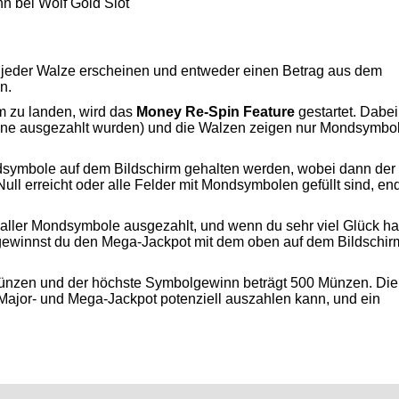
 jeder Walze erscheinen und entweder einen Betrag aus dem
n.
m zu landen, wird das
Money Re-Spin Feature
gestartet. Dabei
nne ausgezahlt wurden) und die Walzen zeigen nur Mondsymbo
ndsymbole auf dem Bildschirm gehalten werden, wobei dann der
ull erreicht oder alle Felder mit Mondsymbolen gefüllt sind, en
ller Mondsymbole ausgezahlt, und wenn du sehr viel Glück ha
, gewinnst du den Mega-Jackpot mit dem oben auf dem Bildschir
Münzen und der höchste Symbolgewinn beträgt 500 Münzen. Die
, Major- und Mega-Jackpot potenziell auszahlen kann, und ein