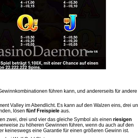
 Gewinnkombinationen führen kann, und andererseits für andere
ent Valley im Abendlicht. Es kann auf den Walzen eins, drei u
anden, lösen
fünf Freispiele
aus.
zen zwei, drei und vier das gleiche Symbol als einen
riesigen
herweise zu höheren Gewinnen führen, wenn du auch auf den
r keineswegs eine Garantie für einen größeren Gewinn ist.