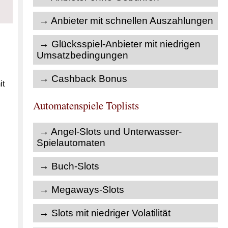
→ Anbieter mit schnellen Auszahlungen
→ Glücksspiel-Anbieter mit niedrigen
Umsatzbedingungen
→ Cashback Bonus
it
Automatenspiele Toplists
→ Angel-Slots und Unterwasser-
Spielautomaten
→ Buch-Slots
→ Megaways-Slots
→ Slots mit niedriger Volatilität