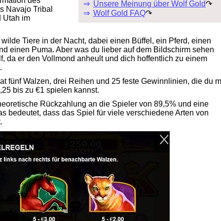
rmation des
Unsere Meinung über Wolf Gold
↷
s Navajo Tribal
Wolf Gold FAQ
↷
d Utah im
ilde Tiere in der Nacht, dabei einen Büffel, ein Pferd, einen
nd einen Puma. Aber was du lieber auf dem Bildschirm sehen
lf, da er den Vollmond anheult und dich hoffentlich zu einem
.
at fünf Walzen, drei Reihen und 25 feste Gewinnlinien, die du m
25 bis zu €1 spielen kannst.
theoretische Rückzahlung an die Spieler von 89,5% und eine
 was bedeutet, dass das Spiel für viele verschiedene Arten von
.