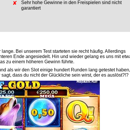
Sehr hohe Gewinne in den Freispielen sind nicht
garantiert
lange. Bei unserem Test starteten sie recht häufig. Allerdings
teren Ende angesiedelt. Hin und wieder gelang es uns mit etw
was zu einem höheren Gewinn führte.
und als wir den Slot einige hundert Runden lang getestet haben
sagt, dass du nicht der Glückliche sein wirst, der es auslöst?!?