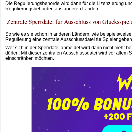
Die Regulierungsbehörde wird dann für die Lizenzierung und 
Regulierungsbehörden aus anderen Ländern.
Zentrale Sperrdatei für Ausschluss von Glücksspiel
So wie es sie schon in anderen Ländern, wie beispielsweis
Regulierung eine zentrale Ausschlussdatei für Spieler geben
Wer sich in der Sperrdatei anmeldet wird dann nicht mehr be
dürfen. Mit dieser zentralen Ausschlussdatei wird vor allem
einschränken möchten.