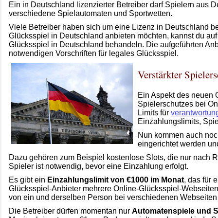
Ein in Deutschland lizenzierter Betreiber darf Spielern aus
verschiedene Spielautomaten und Sportwetten.
Viele Betreiber haben sich um eine Lizenz in Deutschland be
Glücksspiel in Deutschland anbieten möchten, kannst du au
Glücksspiel in Deutschland behandeln. Die aufgeführten Anb
notwendigen Vorschriften für legales Glücksspiel.
Verstärkter Spieler
Ein Aspekt des neuen G
Spielerschutzes bei On
Limits für
verantwortun
Einzahlungslimits, Spiel
Nun kommen auch noch 
eingerichtet werden un
Dazu gehören zum Beispiel kostenlose Slots, die nur nach Re
Spieler ist notwendig, bevor eine Einzahlung erfolgt.
Es gibt ein
Einzahlungslimit von €1000 im Monat
, das für 
Glücksspiel-Anbieter mehrere Online-Glücksspiel-Webseiten
von ein und derselben Person bei verschiedenen Webseiten
Die Betreiber dürfen momentan nur
Automatenspiele und S