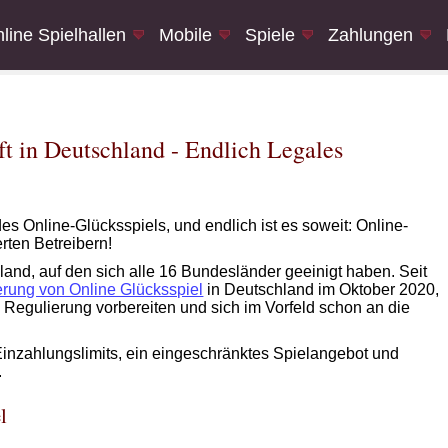
line Spielhallen
Mobile
Spiele
Zahlungen
aft in Deutschland - Endlich Legales
es Online-Glücksspiels, und endlich ist es soweit: Online-
erten Betreibern!
hland, auf den sich alle 16 Bundesländer geeinigt haben. Seit
erung von Online Glücksspiel
in Deutschland im Oktober 2020,
 Regulierung vorbereiten und sich im Vorfeld schon an die
 Einzahlungslimits, ein eingeschränktes Spielangebot und
.
l