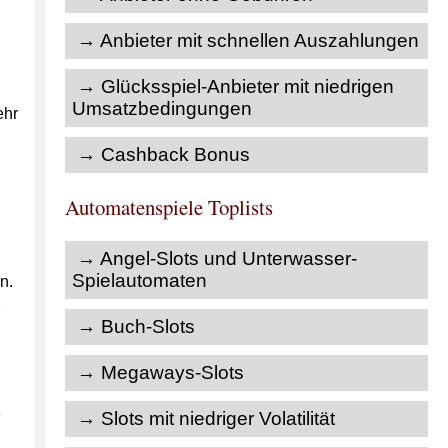
→ Anbieter mit schnellen Auszahlungen
→ Glücksspiel-Anbieter mit niedrigen
Umsatzbedingungen
ehr
→ Cashback Bonus
Automatenspiele Toplists
→ Angel-Slots und Unterwasser-
Spielautomaten
n.
r
→ Buch-Slots
→ Megaways-Slots
e
→ Slots mit niedriger Volatilität