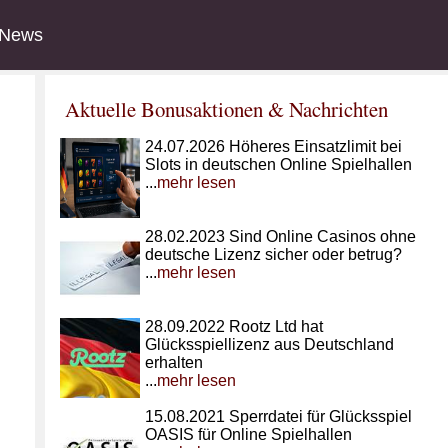
News
Aktuelle Bonusaktionen & Nachrichten
24.07.2026 Höheres Einsatzlimit bei
Slots in deutschen Online Spielhallen
...
mehr lesen
28.02.2023 Sind Online Casinos ohne
deutsche Lizenz sicher oder betrug?
...
mehr lesen
28.09.2022 Rootz Ltd hat
Glücksspiellizenz aus Deutschland
erhalten
...
mehr lesen
15.08.2021 Sperrdatei für Glücksspiel
OASIS für Online Spielhallen