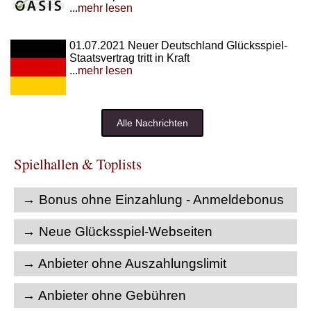
...
mehr lesen
01.07.2021 Neuer Deutschland Glücksspiel-
Staatsvertrag tritt in Kraft
...
mehr lesen
Alle Nachrichten
Spielhallen & Toplists
→ Bonus ohne Einzahlung - Anmeldebonus
→ Neue Glücksspiel-Webseiten
→ Anbieter ohne Auszahlungslimit
→ Anbieter ohne Gebühren