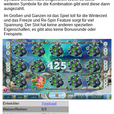
weiteren Symbole für die Kombination gibt wird diese dann
ausgezahlt.
Im Großen und Ganzen ist das Spiel toll für die Winterzeit
und das Freeze und Re-Spin Feature sorgt für viel
Spannung. Der Slot hat keine anderen speziellen
Eigenschaften, es gibt also keine Bonusrunde oder
Freispiele.
Entwickler:
Yggdrasil
Walzen/Reihen:
5/3