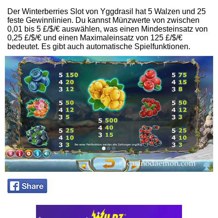
Der Winterberries Slot von Yggdrasil hat 5 Walzen und 25
feste Gewinnlinien. Du kannst Münzwerte von zwischen
0,01 bis 5 £/$/€ auswählen, was einen Mindesteinsatz von
0,25 £/$/€ und einen Maximaleinsatz von 125 £/$/€
bedeutet. Es gibt auch automatische Spielfunktionen.