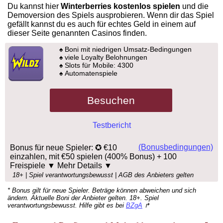
Du kannst hier
Winterberries kostenlos spielen
und die
Demoversion des Spiels ausprobieren. Wenn dir das Spiel
gefällt kannst du es auch für echtes Geld in einem auf
dieser Seite genannten Casinos finden.
♠ Boni mit niedrigen Umsatz-Bedingungen
♠ viele Loyalty Belohnungen
♠ Slots für
Mobile: 4300
♠ Automatenspiele
Besuchen
Testbericht
(Bonusbedingungen)
Bonus für neue Spieler: ✪ €10
einzahlen, mit €50 spielen (400% Bonus) + 100
Freispiele
▼ Mehr Details ▼
18+ | Spiel verantwortungsbewusst | AGB des Anbieters gelten
* Bonus gilt für neue Spieler. Beträge können abweichen und sich
ändern. Aktuelle Boni der Anbieter gelten. 18+. Spiel
verantwortungsbewusst. Hilfe gibt es bei
BZgA
↱