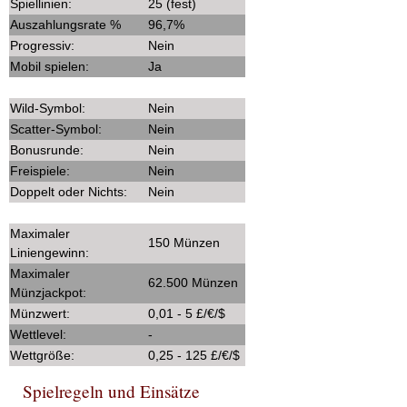
Spiellinien:
25 (fest)
Auszahlungsrate %
96,7%
Progressiv:
Nein
Mobil spielen:
Ja
Wild-Symbol:
Nein
Scatter-Symbol:
Nein
Bonusrunde:
Nein
Freispiele:
Nein
Doppelt oder Nichts:
Nein
Maximaler
150 Münzen
Liniengewinn:
Maximaler
62.500 Münzen
Münzjackpot:
Münzwert:
0,01 - 5 £/€/$
Wettlevel:
-
Wettgröße:
0,25 - 125 £/€/$
Spielregeln und Einsätze