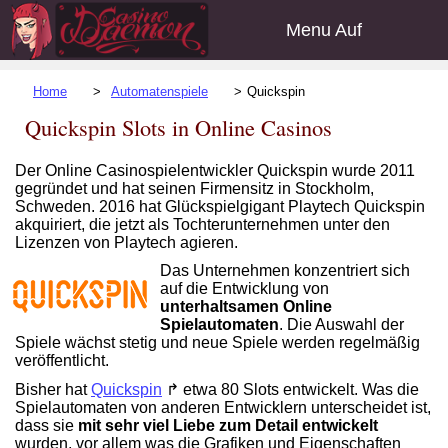
Home
Automatenspiele
Quickspin
Quickspin Slots in Online Casinos
Der Online Casinospielentwickler Quickspin wurde 2011
gegründet und hat seinen Firmensitz in Stockholm,
Schweden. 2016 hat Glückspielgigant Playtech Quickspin
akquiriert, die jetzt als Tochterunternehmen unter den
Lizenzen von Playtech agieren.
Das Unternehmen konzentriert sich
auf die Entwicklung von
unterhaltsamen Online
Spielautomaten
. Die Auswahl der
Spiele wächst stetig und neue Spiele werden regelmäßig
veröffentlicht.
Bisher hat
Quickspin
↱ etwa 80 Slots entwickelt. Was die
Spielautomaten von anderen Entwicklern unterscheidet ist,
dass sie
mit sehr viel Liebe zum Detail entwickelt
wurden, vor allem was die Grafiken und Eigenschaften