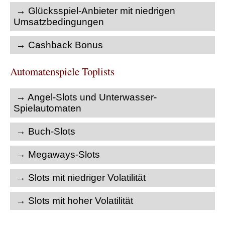
→ Glücksspiel-Anbieter mit niedrigen
Umsatzbedingungen
→ Cashback Bonus
Automatenspiele Toplists
→ Angel-Slots und Unterwasser-
Spielautomaten
→ Buch-Slots
→ Megaways-Slots
→ Slots mit niedriger Volatilität
→ Slots mit hoher Volatilität