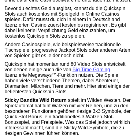
Bevor du echtes Geld ausgibst, kannst du die Quickspin
Slots auch kostenlos mit Spielgeld in Online Casinos
spielen. Dafür musst du dich in einem in Deutschland
lizenzierten Casino zuerst kostenlos registrieren. Es gibt
dabei keinerlei Verpflichtung Geld einzuzahlen, um
kostenlos Quickspin Slots zu spielen.
Andere Casinospiele, wie beispielsweise traditionelle
Tischspiele, progressive Jackpot Slots oder anderen Arten
von Spielen gibt es leider noch nicht.
Quickspin hat momentan rund 80 Video Slots entwickelt,
von denen einige auch die von
Big Time Gaming
lizenzierte Megaways™-Funktion nutzen. Die Spiele
haben viele verschiedene Themen, dabei Abenteuer,
Diamanten, Märchen, Tiere und mehr. Hier sind einige der
beliebtesten Quickspin Slots:
Sticky Bandits Wild Return
spielt im Wilden Westen. Der
Spielautomat hat fünf Walzen mit vier Reihen, und zu den
besonderen Funktionen gehören riesige 3x3 Symbole, der
Quick Slot Bonus, ein traditionelles 3-Walzen-Slot-
Bonusspiel, und Freispiele. Was das Spiel jedoch wirklich
interessant macht, sind die Sticky Wild-Symbole, die zu
riesigen Gewinnen führen können.