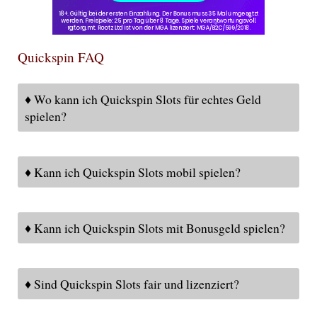
Quickspin FAQ
♦ Wo kann ich Quickspin Slots für echtes Geld
spielen?
In vielen legalen Online Casinos kannst du Quickspin
Slots für echtes Geld spielen. Wir empfehlen dir in
♦ Kann ich Quickspin Slots mobil spielen?
diesem Artikel einige der besten Casino-Websites, und
alle empfohlenen Casinos haben eine gültige Lizenz
und einen guten Ruf bei den Spielern.
Von Anfang an hat Quickspin einen Schwerpunkt auf die
Entwicklung von Handyspielen gelegt. Die meisten
♦ Kann ich Quickspin Slots mit Bonusgeld spielen?
Du kannst in unseren Testberichten auch Informationen
Spiele können auf verschiedenen mobilen Geräten
über Casino-Boni für Spieler aus Deutschland finden
gespielt werden, wie beispielsweise iPads, iPhones,
und Quickspin Slots mit Bonusgeld nach der
Android Smartphones und Tabletcomputers oder
Registrierung in dem Casino kostenlos spielen.
Viele Quickspin Slots können auch mit Bonusgeld
Windows Phone Geräten, da sie in HTML5 entwickelt
gespielt werden, das du von den Online Casinos
♦ Sind Quickspin Slots fair und lizenziert?
wurden, um Kompatibilität für verschiedene Plattformen
bekommen kannst. Es ist jedoch wichtig, dass du die
zu gewährleisten.
Bonusbedingungen des Casinos durchliest, um