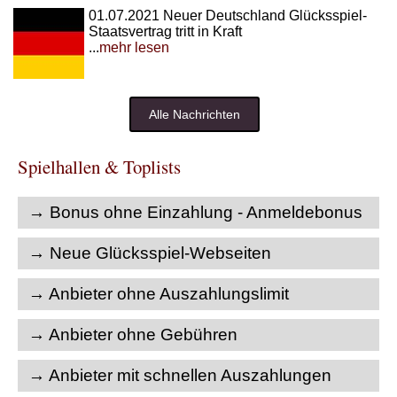
01.07.2021 Neuer Deutschland Glücksspiel-
Staatsvertrag tritt in Kraft
...
mehr lesen
Alle Nachrichten
Spielhallen & Toplists
→ Bonus ohne Einzahlung - Anmeldebonus
→ Neue Glücksspiel-Webseiten
→ Anbieter ohne Auszahlungslimit
→ Anbieter ohne Gebühren
→ Anbieter mit schnellen Auszahlungen