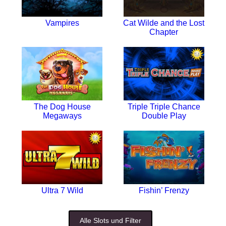
Vampires
Cat Wilde and the Lost
Chapter
The Dog House
Triple Triple Chance
Megaways
Double Play
Ultra 7 Wild
Fishin’ Frenzy
Alle Slots und Filter