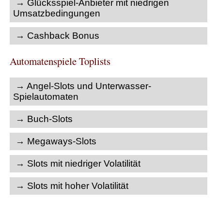
→ Glücksspiel-Anbieter mit niedrigen
Umsatzbedingungen
→ Cashback Bonus
Automatenspiele Toplists
→ Angel-Slots und Unterwasser-
Spielautomaten
→ Buch-Slots
→ Megaways-Slots
→ Slots mit niedriger Volatilität
→ Slots mit hoher Volatilität