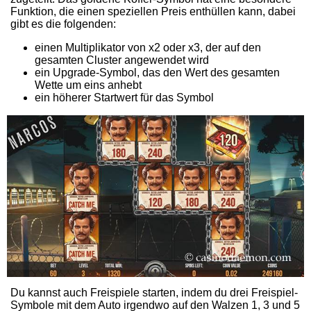
Funktion, die einen speziellen Preis enthüllen kann, dabei
gibt es die folgenden:
einen Multiplikator von x2 oder x3, der auf den
gesamten Cluster angewendet wird
ein Upgrade-Symbol, das den Wert des gesamten
Wette um eins anhebt
ein höherer Startwert für das Symbol
Du kannst auch Freispiele starten, indem du drei Freispiel-
Symbole mit dem Auto irgendwo auf den Walzen 1, 3 und 5