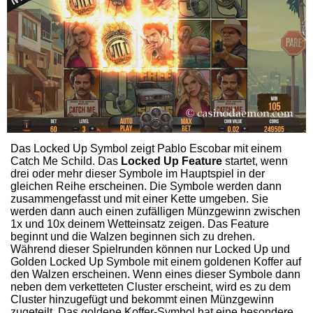
Das Locked Up Symbol zeigt Pablo Escobar mit einem
Catch Me Schild. Das
Locked Up Feature
startet, wenn
drei oder mehr dieser Symbole im Hauptspiel in der
gleichen Reihe erscheinen. Die Symbole werden dann
zusammengefasst und mit einer Kette umgeben. Sie
werden dann auch einen zufälligen Münzgewinn zwischen
1x und 10x deinem Wetteinsatz zeigen. Das Feature
beginnt und die Walzen beginnen sich zu drehen.
Während dieser Spielrunden können nur Locked Up und
Golden Locked Up Symbole mit einem goldenen Koffer auf
den Walzen erscheinen. Wenn eines dieser Symbole dann
neben dem verketteten Cluster erscheint, wird es zu dem
Cluster hinzugefügt und bekommt einen Münzgewinn
zugeteilt. Das goldene Koffer-Symbol hat eine besondere