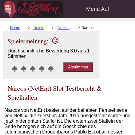
Home
Spiele
NetEnt
Narcos
Spielermeinung:
Durchschnittliche Bewertung 3.0 aus 1
Stimmen
Narcos (NetEnt) Slot Testbericht &
Spielhallen
Narcos von NetEnt basiert auf der beliebten Fernsehserie
von Netflix, die zuerst im Jahr 2015 ausgestrahlt wurde und
jetzt in der dritten Staffel ist. Die ersten zwei Staffeln der
Serie bezogen sich auf die Geschichte des
kolumbianischen Drogenbarons Pablo Escobar, dessen