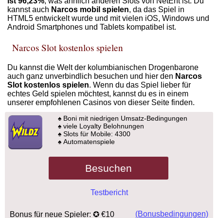
ist 96,23%
, was ähnlich anderen Slots von NetEnt ist. Du
kannst auch
Narcos mobil spielen
, da das Spiel in
HTML5 entwickelt wurde und mit vielen iOS, Windows und
Android Smartphones und Tablets kompatibel ist.
Narcos Slot kostenlos spielen
Du kannst die Welt der kolumbianischen Drogenbarone
auch ganz unverbindlich besuchen und hier den
Narcos
Slot kostenlos spielen
. Wenn du das Spiel lieber für
echtes Geld spielen möchtest, kannst du es in einem
unserer empfohlenen Casinos von dieser Seite finden.
♠ Boni mit niedrigen Umsatz-Bedingungen
♠ viele Loyalty Belohnungen
♠ Slots für
Mobile: 4300
♠ Automatenspiele
Besuchen
Testbericht
(Bonusbedingungen)
Bonus für neue Spieler: ✪ €10