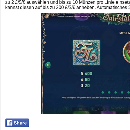
zu 2 £/$/€ auswählen und bis zu 10 Münzen pro Linie einsetz
kannst diesen auf bis zu 200 £/$/€ anheben. Automatisches S