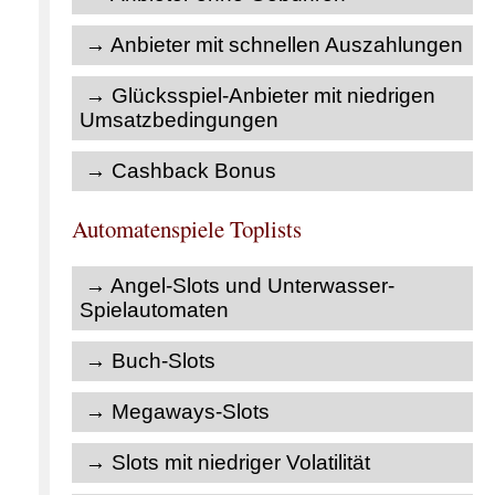
→ Anbieter mit schnellen Auszahlungen
→ Glücksspiel-Anbieter mit niedrigen
Umsatzbedingungen
→ Cashback Bonus
Automatenspiele Toplists
→ Angel-Slots und Unterwasser-
Spielautomaten
→ Buch-Slots
→ Megaways-Slots
→ Slots mit niedriger Volatilität