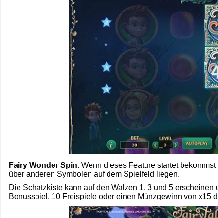
Fairy Wonder Spin
: Wenn dieses Feature startet bekommst
über anderen Symbolen auf dem Spielfeld liegen.
Die Schatzkiste kann auf den Walzen 1, 3 und 5 erscheinen
Bonusspiel, 10 Freispiele oder einen Münzgewinn von x15 