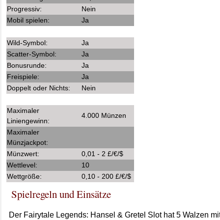
Progressiv:
Nein
Mobil spielen:
Ja
Wild-Symbol:
Ja
Scatter-Symbol:
Ja
Bonusrunde:
Ja
Freispiele:
Ja
Doppelt oder Nichts:
Nein
Maximaler
4.000 Münzen
Liniengewinn:
Maximaler
Münzjackpot:
Münzwert:
0,01 - 2 £/€/$
Wettlevel:
10
Wettgröße:
0,10 - 200 £/€/$
Spielregeln und Einsätze
Der Fairytale Legends: Hansel & Gretel Slot hat 5 Walzen m