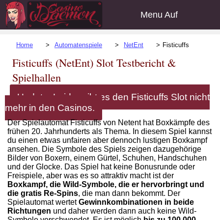
Home
Automatenspiele
NetEnt
Fisticuffs
Fisticuffs (NetEnt) Slot Testbericht &
Spielhallen
Update: Leider gibt es den Fisticuffs Slot nicht
mehr in den Casinos.
Der Spielautomat Fisticuffs von Netent hat Boxkämpfe des
frühen 20. Jahrhunderts als Thema. In diesem Spiel kannst
du einen etwas unfairen aber dennoch lustigen Boxkampf
ansehen. Die Symbole des Spiels zeigen dazugehörige
Bilder von Boxern, einem Gürtel, Schuhen, Handschuhen
und der Glocke. Das Spiel hat keine Bonusrunde oder
Freispiele, aber was es so attraktiv macht ist der
Boxkampf, die Wild-Symbole, die er hervorbringt und
die gratis Re-Spins
, die man dann bekommt. Der
Spielautomat wertet
Gewinnkombinationen in beide
Richtungen
und daher werden dann auch keine Wild-
Symbole verschwendet. Es ist möglich
bis zu 100.000