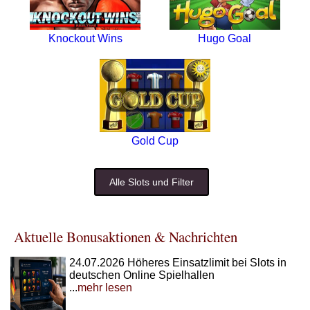
Knockout Wins
Hugo Goal
Gold Cup
Alle Slots und Filter
Aktuelle Bonusaktionen & Nachrichten
24.07.2026 Höheres Einsatzlimit bei Slots in
deutschen Online Spielhallen
...
mehr lesen