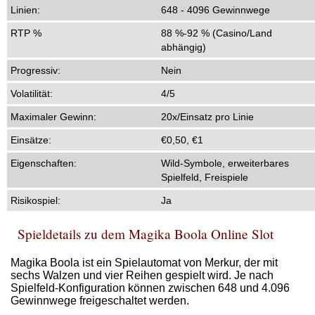
Linien:
648 - 4096 Gewinnwege
RTP %
88 %-92 % (Casino/Land
abhängig)
Progressiv:
Nein
Volatilität:
4/5
Maximaler Gewinn:
20x/Einsatz pro Linie
Einsätze:
€0,50, €1
Eigenschaften:
Wild-Symbole, erweiterbares
Spielfeld, Freispiele
Risikospiel:
Ja
Spieldetails zu dem Magika Boola Online Slot
Magika Boola ist ein Spielautomat von Merkur, der mit
sechs Walzen und vier Reihen gespielt wird. Je nach
Spielfeld-Konfiguration können zwischen 648 und 4.096
Gewinnwege freigeschaltet werden.