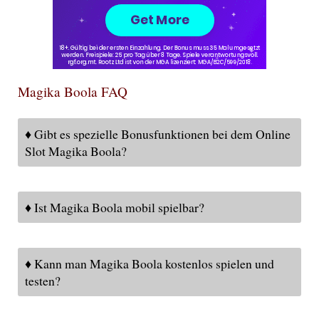
Magika Boola FAQ
♦ Gibt es spezielle Bonusfunktionen bei dem Online
Slot Magika Boola?
Der Merkur Slot Magika Boola verfügt über mehrere
Bonusfunktionen. Man kann zehn Freispiele mit 4.096
♦ Ist Magika Boola mobil spielbar?
Gewinnwegen gewinnen, wobei einige Türen am Ende
der Bonusrunde geöffnet bleiben. Mit den Witch
Respins kann die Hexe erscheinen und verschlossene
Ja, Magika Boola ist vollständig mobiloptimiert und kann
Positionen auf den Walzen öffnen und einen Re-Spin
auf Android-, iOS- und Tablet-Geräten gespielt werden.
♦ Kann man Magika Boola kostenlos spielen und
aktivieren.
testen?