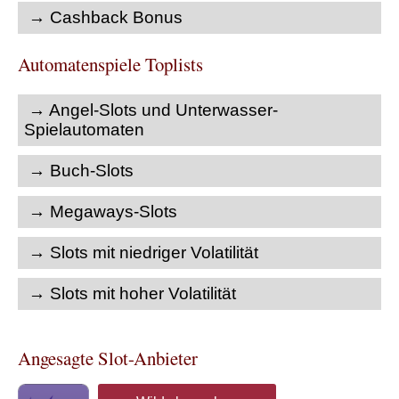
→ Cashback Bonus
Automatenspiele Toplists
→ Angel-Slots und Unterwasser-
Spielautomaten
→ Buch-Slots
→ Megaways-Slots
→ Slots mit niedriger Volatilität
→ Slots mit hoher Volatilität
Angesagte Slot-Anbieter