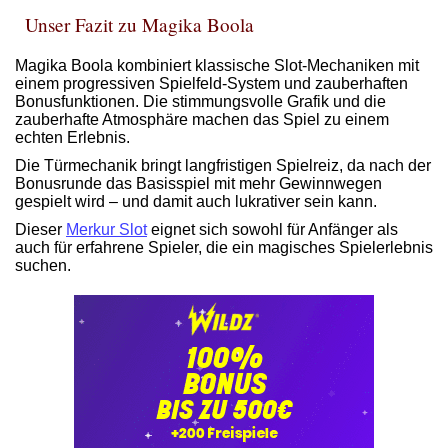
Unser Fazit zu Magika Boola
Magika Boola kombiniert klassische Slot-Mechaniken mit
einem progressiven Spielfeld-System und zauberhaften
Bonusfunktionen. Die stimmungsvolle Grafik und die
zauberhafte Atmosphäre machen das Spiel zu einem
echten Erlebnis.
Die Türmechanik bringt langfristigen Spielreiz, da nach der
Bonusrunde das Basisspiel mit mehr Gewinnwegen
gespielt wird – und damit auch lukrativer sein kann.
Dieser
Merkur Slot
eignet sich sowohl für Anfänger als
auch für erfahrene Spieler, die ein magisches Spielerlebnis
suchen.