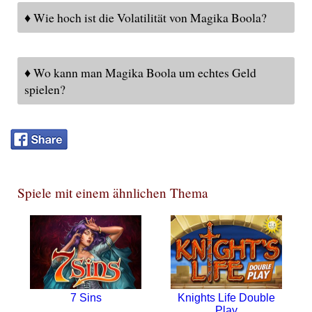
Ja, viele Online Casinos bieten eine kostenlose Demo-
Version von Magika Boola an, mit der du das Spiel
♦ Wie hoch ist die Volatilität von Magika Boola?
risikofrei testen kannst.
Magika Boola hat eine hohe Volatilität, was bedeutet,
dass Gewinne seltener, aber potenziell höher ausfallen
♦ Wo kann man Magika Boola um echtes Geld
können.
spielen?
Die bei CasinoDaemon.de vorgestellten Online
Spielhallen bieten dir Merkur Echtgeld-Slots, wie
Magika Boola und viele andere spannende Spiele.
Spiele mit einem ähnlichen Thema
7 Sins
Knights Life Double
Play