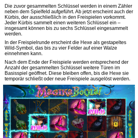
Die zuvor gesammelten Schlüssel werden in einem Zähler
neben dem Spielfeld aufgeführt. Ab jetzt erscheint auch der
Kürbis, der ausschließlich in den Freispielen vorkommt.
Jeder Kürbis sammelt einen weiteren Schlüssel ein –
insgesamt können bis zu sechs Schlüssel eingesammelt
werden.
In der Freispielrunde erscheint die Hexe als gestapeltes
Wild-Symbol, das bis zu vier Felder auf einer Walze
einnehmen kann.
Nach dem Ende der Freispiele werden entsprechend der
Anzahl der gesammelten Schlüssel weitere Türen im
Basisspiel geöffnet. Diese bleiben offen, bis die Hexe sie
temporär schließt oder neue Freispiele ausgelöst werden.