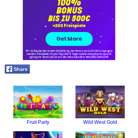
Fruit Party
Wild West Gold