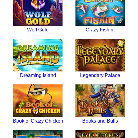
Wolf Gold
Crazy Fishin’
Dreaming Island
Legendary Palace
Book of Crazy Chicken
Books and Bulls