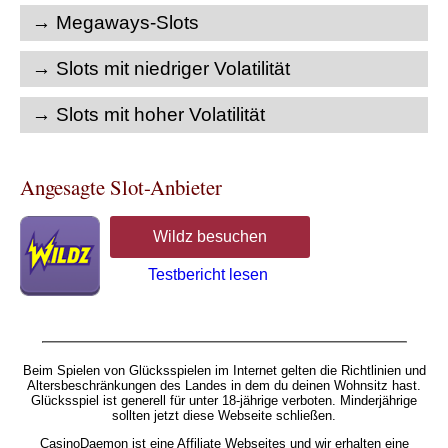
→ Megaways-Slots
→ Slots mit niedriger Volatilität
→ Slots mit hoher Volatilität
Angesagte Slot-Anbieter
Wildz besuchen
Testbericht lesen
Beim Spielen von Glücksspielen im Internet gelten die Richtlinien und
Altersbeschränkungen des Landes in dem du deinen Wohnsitz hast.
Glücksspiel ist generell für unter 18-jährige verboten. Minderjährige
sollten jetzt diese Webseite schließen.
CasinoDaemon ist eine Affiliate Webseites und wir erhalten eine