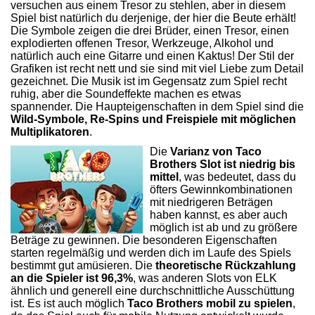
versuchen aus einem Tresor zu stehlen, aber in diesem
Spiel bist natürlich du derjenige, der hier die Beute erhält!
Die Symbole zeigen die drei Brüder, einen Tresor, einen
explodierten offenen Tresor, Werkzeuge, Alkohol und
natürlich auch eine Gitarre und einen Kaktus! Der Stil der
Grafiken ist recht nett und sie sind mit viel Liebe zum Detail
gezeichnet. Die Musik ist im Gegensatz zum Spiel recht
ruhig, aber die Soundeffekte machen es etwas
spannender. Die Haupteigenschaften in dem Spiel sind die
Wild-Symbole, Re-Spins und Freispiele mit möglichen
Multiplikatoren
.
Die
Varianz von Taco
Brothers Slot ist niedrig bis
mittel
, was bedeutet, dass du
öfters Gewinnkombinationen
mit niedrigeren Beträgen
haben kannst, es aber auch
möglich ist ab und zu größere
Beträge zu gewinnen. Die besonderen Eigenschaften
starten regelmäßig und werden dich im Laufe des Spiels
bestimmt gut amüsieren. Die
theoretische Rückzahlung
an die Spieler ist 96,3%
, was anderen Slots von ELK
ähnlich und generell eine durchschnittliche Ausschüttung
ist. Es ist auch möglich
Taco Brothers mobil zu spielen
,