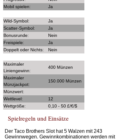
Mobil spielen:
Ja
Wild-Symbol:
Ja
Scatter-Symbol:
Ja
Bonusrunde:
Nein
Freispiele:
Ja
Doppelt oder Nichts:
Nein
Maximaler
400 Münzen
Liniengewinn:
Maximaler
150.000 Münzen
Münzjackpot:
Münzwert:
Wettlevel:
12
Wettgröße:
0,10 - 50 £/€/$
Spielregeln und Einsätze
Der Taco Brothers Slot hat 5 Walzen mit 243
Gewinnwegen. Gewinnkombinationen werden mit