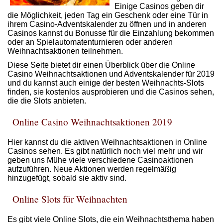
Einige Casinos geben dir
die Möglichkeit, jeden Tag ein Geschenk oder eine Tür in
ihrem Casino-Adventskalender zu öffnen und in anderen
Casinos kannst du Bonusse für die Einzahlung bekommen
oder an Spielautomatenturnieren oder anderen
Weihnachtsaktionen teilnehmen.
Diese Seite bietet dir einen Überblick über die Online
Casino Weihnachtsaktionen und Adventskalender für 2019
und du kannst auch einige der besten Weihnachts-Slots
finden, sie kostenlos ausprobieren und die Casinos sehen,
die die Slots anbieten.
Online Casino Weihnachtsaktionen 2019
Hier kannst du die aktiven Weihnachtsaktionen in Online
Casinos sehen. Es gibt natürlich noch viel mehr und wir
geben uns Mühe viele verschiedene Casinoaktionen
aufzuführen. Neue Aktionen werden regelmäßig
hinzugefügt, sobald sie aktiv sind.
Online Slots für Weihnachten
Es gibt viele Online Slots, die ein Weihnachtsthema haben