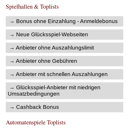
Spielhallen & Toplists
→ Bonus ohne Einzahlung - Anmeldebonus
→ Neue Glücksspiel-Webseiten
→ Anbieter ohne Auszahlungslimit
→ Anbieter ohne Gebühren
→ Anbieter mit schnellen Auszahlungen
→ Glücksspiel-Anbieter mit niedrigen
Umsatzbedingungen
→ Cashback Bonus
Automatenspiele Toplists