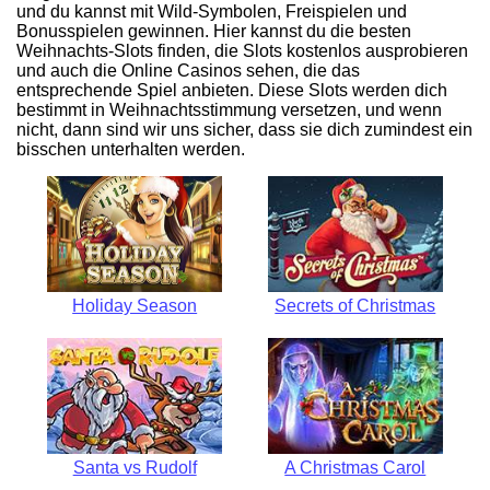
und du kannst mit Wild-Symbolen, Freispielen und
Bonusspielen gewinnen. Hier kannst du die besten
Weihnachts-Slots finden, die Slots kostenlos ausprobieren
und auch die Online Casinos sehen, die das
entsprechende Spiel anbieten. Diese Slots werden dich
bestimmt in Weihnachtsstimmung versetzen, und wenn
nicht, dann sind wir uns sicher, dass sie dich zumindest ein
bisschen unterhalten werden.
Holiday Season
Secrets of Christmas
Santa vs Rudolf
A Christmas Carol